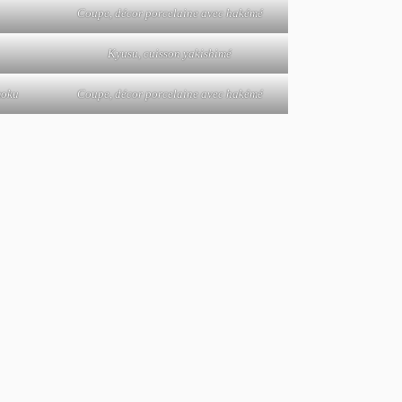
Coupe, décor porcelaine avec hakémé
Kyusu, cuisson yakishimé
moku
Coupe, décor porcelaine avec hakémé