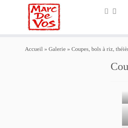
Passer
Accueil
»
Galerie
»
Coupes, bols à riz, théi
au
contenu
Cou