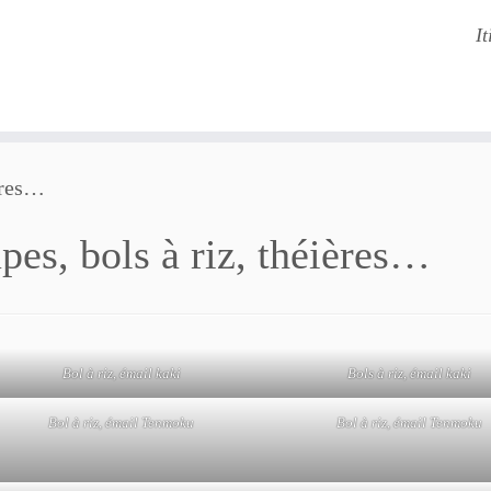
It
ères…
pes, bols à riz, théières…
Bol à riz, émail kaki
Bols à riz, émail kaki
Bol à riz, émail Tenmoku
Bol à riz, émail Tenmoku