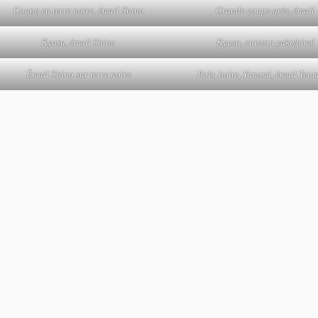
Coupe en terre noire, émail Shino
Grande coupe grès, émail
Kyusu, émail Shino
Kyusu, cuisson yakishimé
Émail Shino sur terre noire
Bols, boite, Yunomi, émail Ten